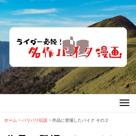
ライダー必
バイク漫画で青春時代を懐かしむ。
読！名作バイ
ク漫画
ホーム
>
バリバリ伝説
>
作品に登場したバイク その２