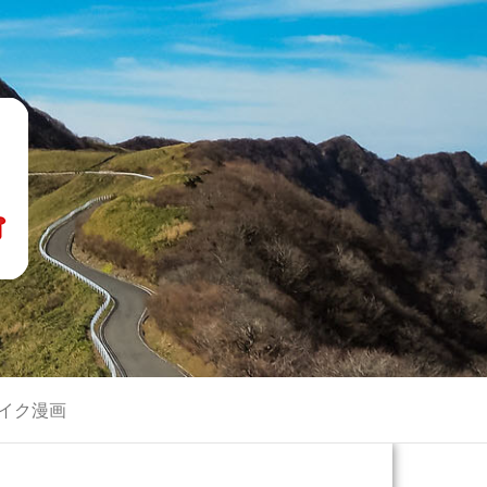
画
イク漫画