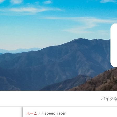
ライダー必
バイク漫画で青春時代を懐かし
バイク
ホーム
>
>
speed_racer