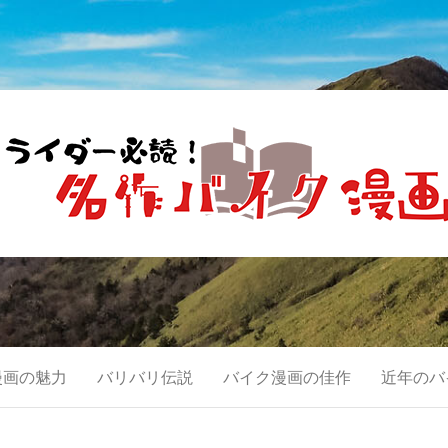
読！名作バイク漫
む。
漫画の魅力
バリバリ伝説
バイク漫画の佳作
近年のバ