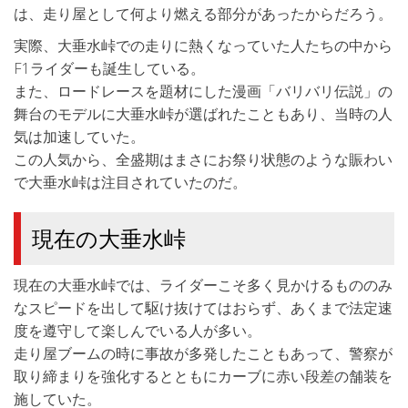
は、走り屋として何より燃える部分があったからだろう。
実際、大垂水峠での走りに熱くなっていた人たちの中から
F1ライダーも誕生している。
また、ロードレースを題材にした漫画「バリバリ伝説」の
舞台のモデルに大垂水峠が選ばれたこともあり、当時の人
気は加速していた。
この人気から、全盛期はまさにお祭り状態のような賑わい
で大垂水峠は注目されていたのだ。
現在の大垂水峠
現在の大垂水峠では、ライダーこそ多く見かけるもののみ
なスピードを出して駆け抜けてはおらず、あくまで法定速
度を遵守して楽しんでいる人が多い。
走り屋ブームの時に事故が多発したこともあって、警察が
取り締まりを強化するとともにカーブに赤い段差の舗装を
施していた。