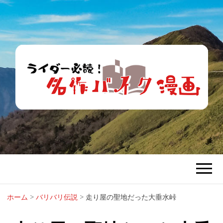
ライダー必
バイク漫画で青春時代を懐かしむ。
読！名作バイ
ク漫画
ホーム
>
バリバリ伝説
>
走り屋の聖地だった大垂水峠