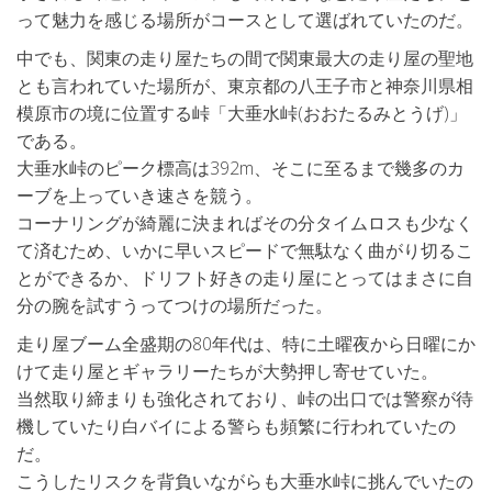
って魅力を感じる場所がコースとして選ばれていたのだ。
中でも、関東の走り屋たちの間で関東最大の走り屋の聖地
とも言われていた場所が、東京都の八王子市と神奈川県相
模原市の境に位置する峠「大垂水峠(おおたるみとうげ)」
である。
大垂水峠のピーク標高は392m、そこに至るまで幾多のカ
ーブを上っていき速さを競う。
コーナリングが綺麗に決まればその分タイムロスも少なく
て済むため、いかに早いスピードで無駄なく曲がり切るこ
とができるか、ドリフト好きの走り屋にとってはまさに自
分の腕を試すうってつけの場所だった。
走り屋ブーム全盛期の80年代は、特に土曜夜から日曜にか
けて走り屋とギャラリーたちが大勢押し寄せていた。
当然取り締まりも強化されており、峠の出口では警察が待
機していたり白バイによる警らも頻繁に行われていたの
だ。
こうしたリスクを背負いながらも大垂水峠に挑んでいたの