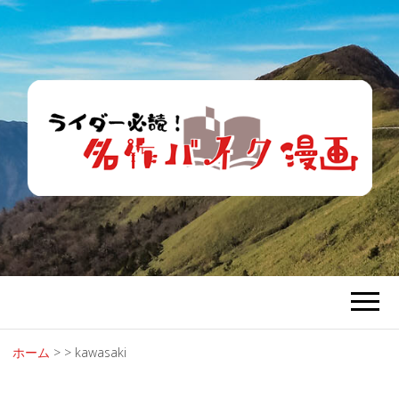
ライダー必
バイク漫画で青春時代を懐かしむ。
読！名作バイ
ク漫画
ホーム
>
>
kawasaki