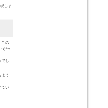
出現しま
、この
上がっ
るでし
るよう
いてい