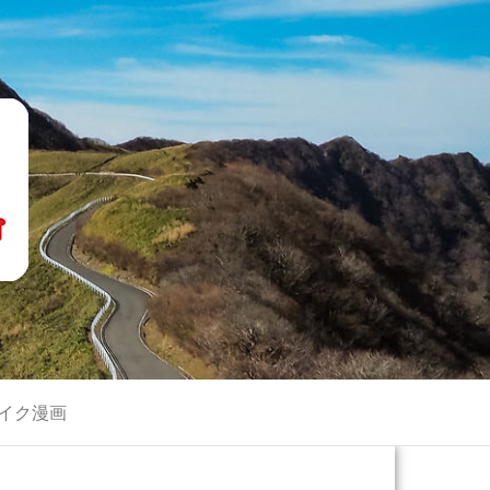
画
イク漫画