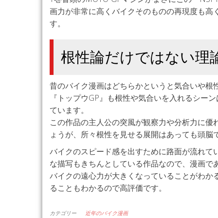
画力が非常に高くバイクそのものの再現度も高く
す。
根性論だけではない理
昔のバイク漫画はどちらかというと気合いや根
『トップウGP』も根性や気合いを入れるシー
ています。
この作品の主人公の突風が観察力や分析力に優
ょうが、所々根性を見せる展開はあっても頭脳
バイクのスピード感を出すために路面が流れて
な描写もきちんとしている作品なので、漫画で
バイクの遠心力が大きくなっていることがわか
ることもわかるので高評価です。
カテゴリー
近年のバイク漫画