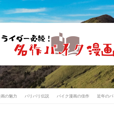
読！名作バイク漫
む。
漫画の魅力
バリバリ伝説
バイク漫画の佳作
近年のバ