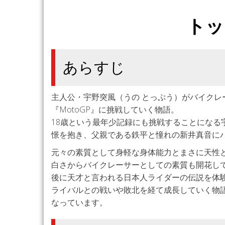
トッ
あらすじ
主人公・宇野突風（うの とっぷう）がバイク
『MotoGP』に挑戦していく物語。
18歳という最年少記録にも挑戦することになる
憬を抱き、父親である鉄平と憧れの新井真音に
元々の素質として身軽な身体能力とまさに天性
白さからバイクレーサーとしての素質も開花し
後に天才と言われる日本人ライダーの伝説を体
ライバルとの戦いや敗北を経て成長していく物
なっています。